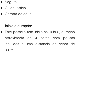
Seguro
Guia turístico
Garrafa de água
Inicio e duração:
Este passeio tem inicio ás 10h00, duração
aproximada de 4 horas com pausas
incluídas e uma distancia de cerca de
30km.
Preço por participante:
50€ adulto
45€ adolescentes - até 16 anos
Vem viver uma experiência memorável
neste passeio de bicicleta elétrica!
RESERVAR